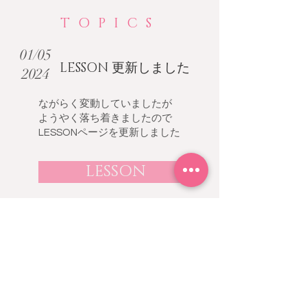
​TOPICS
01/05
LESSON 更新しました
2024
ながらく変動していましたが
​ようやく落ち着きましたので
LESSONページを更新しました
LESSON
01/01
10th anniversary
2024
創立10周年となりました！
ハラウのプロモーション・ビデオ
を作成しました。ナーメア・フラ
マヒエの「フラ」への想いを綴っ