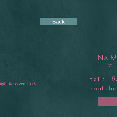
Back
​Nā 
​ナ
tel :
0
 Right Reserved 2016
mail :
hu