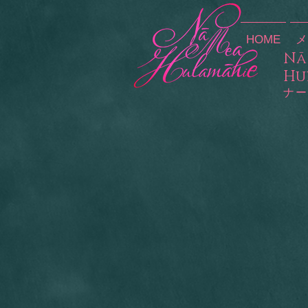
HOME
メ
​N
Hu
​ナ