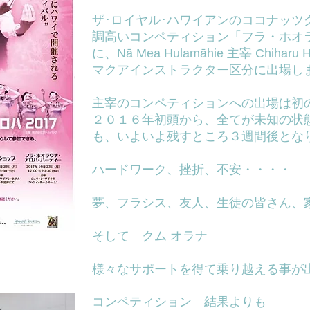
ザ･ロイヤル･ハワイアンのココナッツ
調高いコンペティション「フラ・ホオラウ
に、
​Nā Mea Hulamāhie 主宰​ Chiharu
H
マクアインストラクター区分に出場し
主宰のコンペティションへの出場は初
２０１６年初頭から、全てが未知の状
も、いよいよ残すところ３週間後とな
ハードワーク、挫折、不安・・・・
夢、フラシス、友人、生徒の皆さん、
そして クム オラナ
様々なサポートを得て乗り越える事が
コンペティション 結果よりも