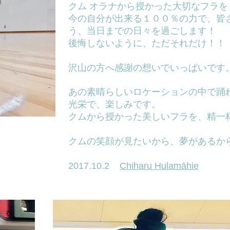
クム オラナから授かった大切なフラを
今の自分が出来る１００％の力で、皆
う、当日までの日々を過ごします！
後悔しないように、ただそれだけ！！
沢山の方へ感謝の想いでいっぱいです
あの素晴らしいロケーションの中で踊
光栄で、楽しみです。
クムから授かった美しいフラを、精一
クムの笑顔が見たいから、夢があるか
​2017.10.2
Chiharu
Hulamāhie