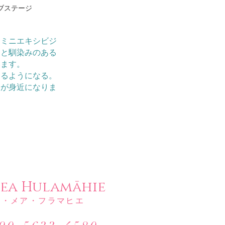
ブステージ
「ミニエキシビジ
ーと馴染みのある
います。
けるようになる。
イが身近になりま
Mea Hulamāhie​
ー・メア・フラマヒエ