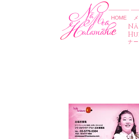
HOME
メ
​N
Hu
​ナ
レッスン