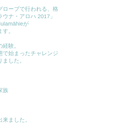
グローブで行われる、格
ナ・アロハ 2017」
ulamāhieが
ます。
の経験。
態で始まったチャレンジ
りました。
家族
出来ました。