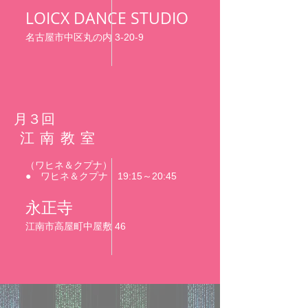
LOICX DANCE STUDIO
名古屋市中区丸の内 3-20-9
​月３回
​江南教室
（ワヒネ＆クプナ）
● ワヒネ＆クプナ 19:15～20:45
永正寺
江南市高屋町中屋敷 46
SUNDAY