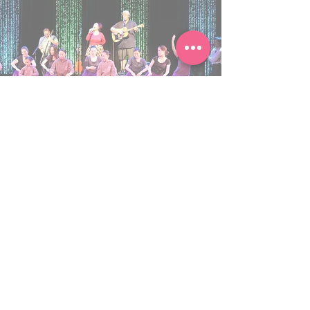
​ワヒネ&クプナ
​ベーシック
ワヒネ & クプナ ステップ・ア
ップ
より美しいフラを目指します​
不定期