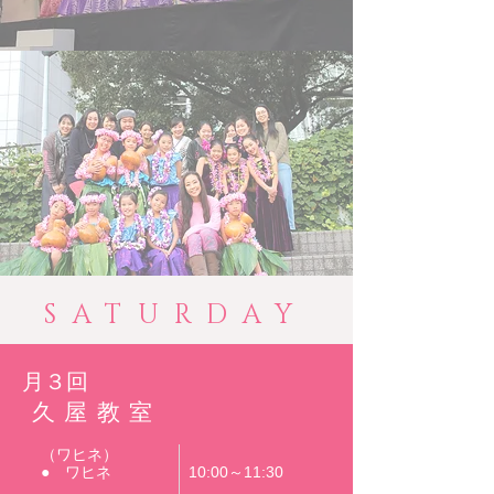
SATURDAY
​月３回
​久屋教室
（ワヒネ）
● ワヒネ 10
:00～11:30