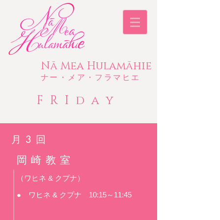
​Nā Mea Hulamāhie​
​ナー・メア・フラマヒエ
FRIday
月3回
​岡崎教室
（ワヒネ & クプナ）
● ワヒネ & クプナ 10:15～11:45