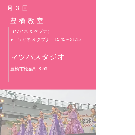
月3回
​豊橋教室
（ワヒネ & クプナ）
● ワヒネ & クプナ 19:45～21:15
マツバスタジオ
豊橋市松葉町 3-59