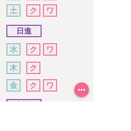
土
ク
ワ
日進
水
ク
ワ
木
ク
金
ク
ワ
新栄
木
ク
ワ