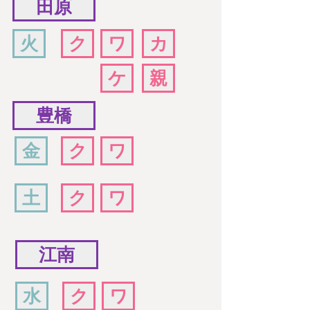
田原
火
ク
ワ
カ
ケ
親
豊橋
金
ク
ワ
土
ク
ワ
江南
水
ク
ワ